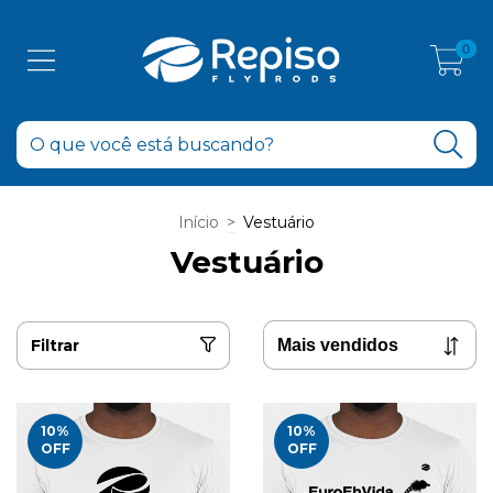
0
Início
>
Vestuário
Vestuário
Filtrar
10
%
10
%
OFF
OFF